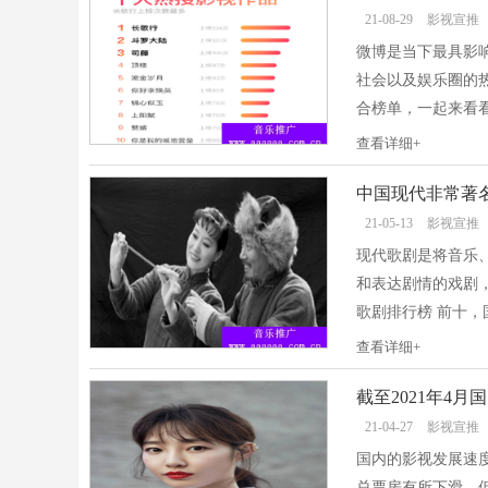
21-08-29
影视宣推
微博是当下最具影
社会以及娱乐圈的
合榜单，一起来看看2
查看详细+
中国现代非常著
21-05-13
影视宣推
现代歌剧是将音乐
和表达剧情的戏剧
歌剧排行榜 前十，
查看详细+
截至2021年4
21-04-27
影视宣推
国内的影视发展速
总票房有所下滑，但