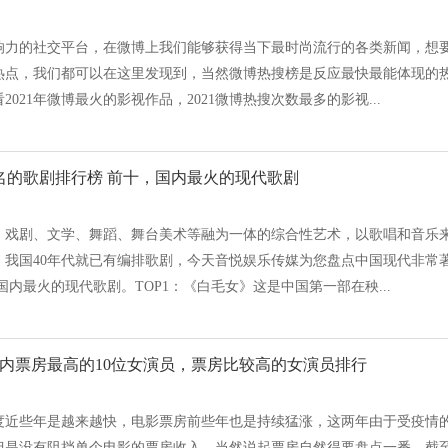
响力的社交平台，在微博上我们能够获得当下最时尚流行的各类新闻，想
热点，我们都可以在这里发现到，当然微博热搜榜是反应最快最能体现的
021年微博最火的影视作品，2021微博热搜次数最多的影视...
名的歌剧排行榜 前十，国内最火的现代歌剧
、戏剧、文学、舞蹈、舞台美术等融为一体的综合性艺术，以歌唱和音乐
，我国40年代就已有编排歌剧，今天音悦娱乐传媒为您盘点中国现代非常
国内最火的现代歌剧。TOP1：《白毛女》这是中国第一部在秧...
月国内票房最高的10位女演员，票房比较高的女演员排行
度近些年是越来越快，电影票房前些年也是持续猛涨，这两年由于受疫情
是没有阻挡单个电影的票房收入，当然说起票房自然得要盘点一番，截至2