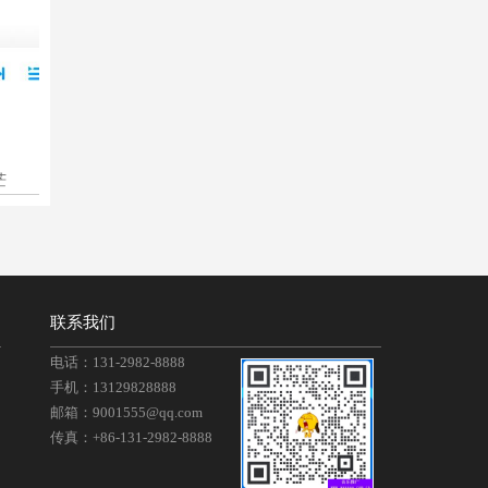
茫
联系我们
电话：
131-2982-8888
手机：
13129828888
邮箱：
9001555@qq.com
传真：
+86-131-2982-8888