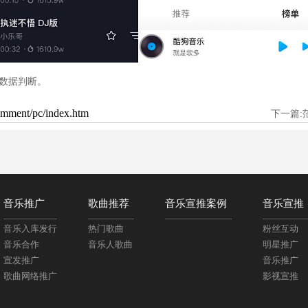
数据判断。
ment/pc/index.htm
下一篇:
音乐推广
歌曲推荐
音乐宣推案例
音乐宣推
音乐入库发行
热门歌曲
粉丝互动
音乐合作
音乐人歌曲
明星推广
宣发推广
音乐推广
歌曲网络推广
影视宣推