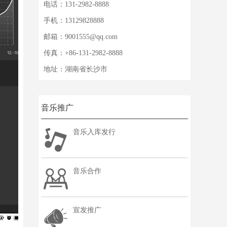
电话：
131-2982-8888
手机：
13129828888
邮箱：
9001555@qq.com
传真：
+86-131-2982-8888
地址：
湖南省长沙市
音乐推广
音乐入库发行
音乐合作
宣发推广