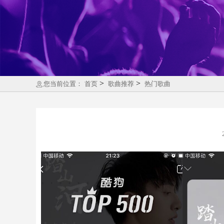
>
>
您当前位置：
首页
歌曲推荐
热门歌曲